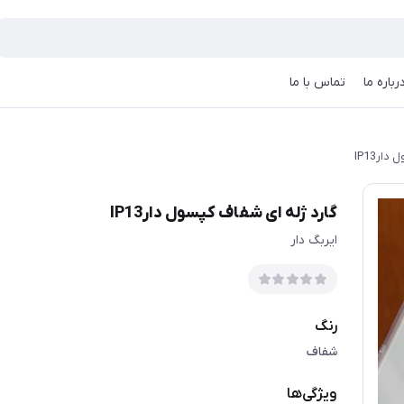
رباره ما
تماس با ما
ارIP13
گارد ژله ای شفاف کپسول دارIP13
ایربگ دار
رنگ
شفاف
ویژگی‌ها