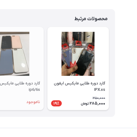
محصولات مرتبط
گارد دوره طلایی مایکیس ایفون
گارد دوره طلایی مایکیس
ip6/6s
IPX.xs
350,000
ناموجود
285,000
19٪
تومان