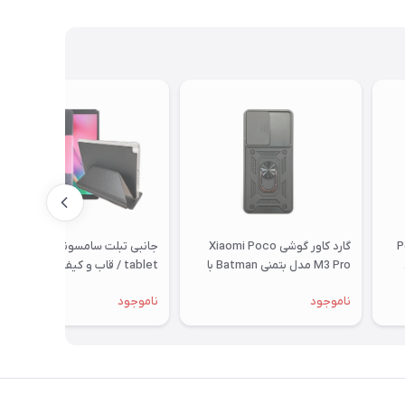
Poco
گارد کاور گوشی Xiaomi Poco
جانبی تبلت سامسونگ Samsung
M3 Pro مدل بتمنی Batman با
tablet / قاب و کیف تبلت کیف
محافظ کشویی لنز
T515 قاب T515 کیف مدل فولیو
ناموجود
ناموجود
کاور تب ا 2019 10 اینچ اصلی
کلاسوری تبلت سامسونگ تی 515
گلکسی مناسب سامسونگ
Samsung Galaxy Tab A 10.1
2019 T515