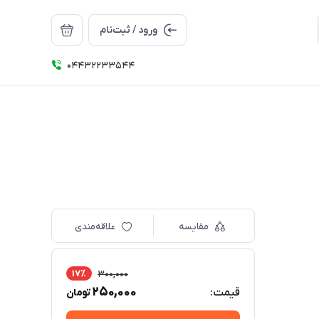
ورود / ثبت‌نام
04432233544
مقایسه
علاقه‌مندی
17٪
300,000
250,000
قیمت:
تومان