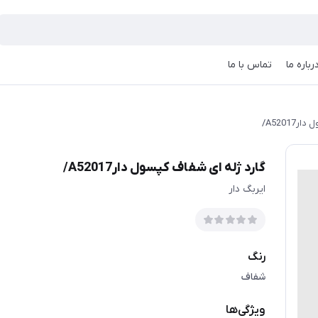
رباره ما
تماس با ما
A5201/
گارد ژله ای شفاف کپسول دارA52017/
ایربگ دار
رنگ
شفاف
ویژگی‌ها