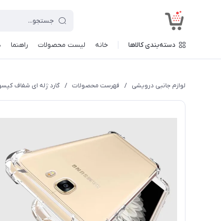
<
دسته‌بندی کالاها
خانه
لیست محصولات
راهنما
د
لوازم جانبی درویشی
/
فهرست محصولات
/
گارد ژله ای شفاف کپسول دار7