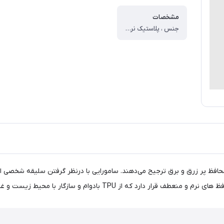
مشخصات
جنس ، پلاستیک نرم ، وزن ، ۳۰ گرم ، سازگار با گوشی موبایل ، ساختار ، شفاف ، سطح پوشش ، قاب پشتی ، لبه بالایی ، لبه پایینی ، لبه چپ ، لبه راست ، حفاظت از دکمه‌ها ، قابلیت‌های کیف و کاور ، مقاوم در برابر ضربه ، دسترسی آسان به درگاه ها ، لبه های برجسته برای م
محافظ پر زرق و برق ترجیح می‌دهند. سامورایی با درنظر گرفتن سلیقه شخصی این 