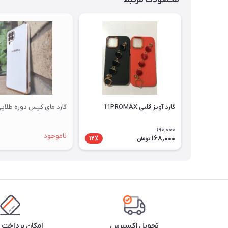
محصولات مرتبط
گارد آویز قلبی 11PROMAX
گارد مای کیس دوره طلایی 12
190,000
ناموجود
168,000
12٪
تومان
تحویل اکسپرس
امکان پرداخت 