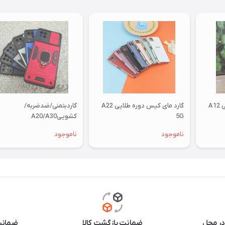
A
گارد مای کیس دوره طلایی A22
گاردبتمنی/ضدضربه/
5G
کشوییA20/A30
ناموجود
ناموجود
در محل
ضمانت بازگشت کالا
ضمانت 