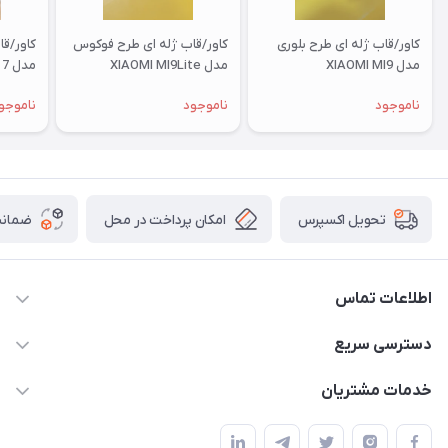
کاور/قاب ژله ای طرح بلوری
کاور/قاب ژله ای طرح فوکوس
کاور/ق
مدل XIAOMI MI9
مدل XIAOMI MI9Lite
مدل XIAOMI RM 7
ناموجود
ناموجود
ناموجو
امکان پرداخت در محل
ضمانت
تحویل اکسپرس
اطلاعات تماس
09332394024-09120346631
دسترسی سریع
masouddarvishi137134@gmail.com
حساب کاربری
خدمات مشتریان
ارومیه خیابان باکری روبروی پاساژخلیلی موبایل درویشی
مجله فروشگاه
قوانین و مقررات