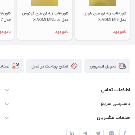
کاور/قاب ژله ای طرح بلوری
کاور/قاب ژله ای طرح فوکوس
کاور/ق
مدل XIAOMI MI9
مدل XIAOMI MI9Lite
مدل XIAOMI RM 7
ناموجود
ناموجود
ناموجو
امکان پرداخت در محل
ضمانت
تحویل اکسپرس
اطلاعات تماس
09332394024-09120346631
دسترسی سریع
masouddarvishi137134@gmail.com
حساب کاربری
خدمات مشتریان
ارومیه خیابان باکری روبروی پاساژخلیلی موبایل درویشی
مجله فروشگاه
قوانین و مقررات