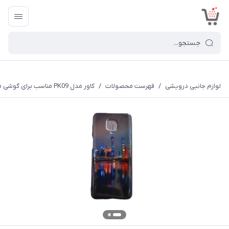
<
لوازم جانبی درویشی
/
فهرست محصولات
/
کاور مدل PK09 مناسب برای گوشی موبایل شیائومی Redmi Note 9 Pro /9s