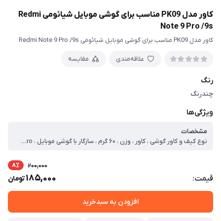
کاور مدل PK09 مناسب برای گوشی موبایل شیائومی Redmi
Note 9 Pro /9s
کاور مدل PK09 مناسب برای گوشی موبایل شیائومی Redmi Note 9 Pro /9s
علاقه‌مندی
مقایسه
رنگ
چندرنگ
ویژگی‌ها
مشخصات
نوع کیف و کاور گوشی ، کاور ، وزن ، ۶۰ گرم ، سازگار با گوشی موبایل ، Xiaomi Redmi Note ۹S/۹ Pro ، ساختار ، مات ، سطح پوشش ، لبه بالایی ، قاب پشتی ، لبه پایینی ، لبه چپ ، لبه راست ، حفاظت از دکمه‌ها
8٪
200,000
185,000
قیمت:
تومان
افزودن به سبدخرید