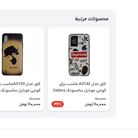
محصولات مرتبط
کاور مدل A0143 مناسب برای
کاور مدل A0150منا
گوشی موبایل سامسونگ Galaxy
A01
A01
160,000
160,000
110,000
110,000
32٪
تومان
تومان