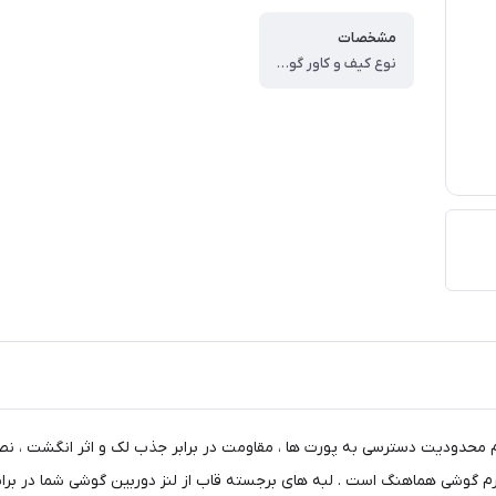
مشخصات
نوع کیف و کاور گوشی ، کاور ، وزن ، ۶۰ گرم ، سازگار با گوشی موبایل ، Samsung Galaxy A۱۱ ، ساختار ، مات ، سطح پوشش ، حفاظت از دکمه‌ها ، لبه راست ، لبه چپ ، لبه پایینی ، لبه بالایی ، قاب پشتی
م محدودیت دسترسی به پورت ها ، مقاومت در برابر جذب لک و اثر انگشت ، نص
 فرم گوشی هماهنگ است . لبه های برجسته قاب از لنز دوربین گوشی شما در بر