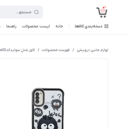
<
دسته‌بندی کالاها
خانه
لیست محصولات
راهنما
د
لوازم جانبی درویشی
/
فهرست محصولات
/
کاور مدل سولیدکدa02 طرح عروسکی برجسته مناسب برای گوشی موبایل سامسونگ Galaxy A11