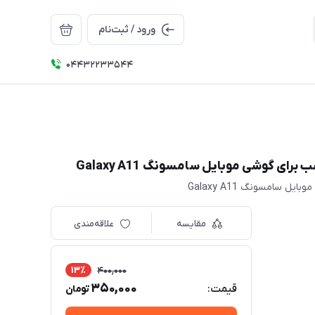
ورود / ثبت‌نام
04432233544
مقایسه
علاقه‌مندی
13٪
400,000
350,000
قیمت:
تومان