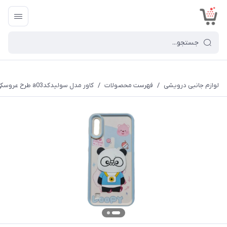
<
لوازم جانبی درویشی
/
فهرست محصولات
/
کاور مدل سولیدکدa03 طرح عروسکی برجسته مناسب برای گوشی موبایل سامسونگ Galaxy A10