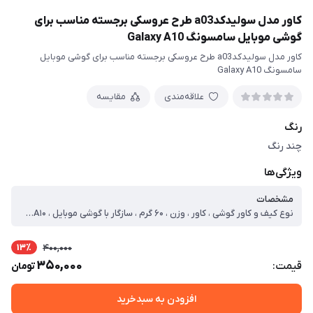
کاور مدل سولیدکدa03 طرح عروسکی برجسته مناسب برای
گوشی موبایل سامسونگ Galaxy A10
کاور مدل سولیدکدa03 طرح عروسکی برجسته مناسب برای گوشی موبایل
سامسونگ Galaxy A10
علاقه‌مندی
مقایسه
رنگ
چند رنگ
ویژگی‌ها
مشخصات
نوع کیف و کاور گوشی ، کاور ، وزن ، ۶۰ گرم ، سازگار با گوشی موبایل ، Samsung Galaxy A۱۰ ، ساختار ، مات ، سطح پوشش ، حفاظت از دکمه‌ها ، لبه چپ ، لبه پایینی ، لبه بالایی ، قاب پشتی ، لبه راست
13٪
400,000
350,000
قیمت:
تومان
افزودن به سبدخرید