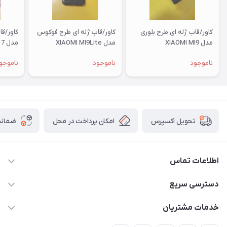
کاور/قاب ژله ای طرح بلوری
کاور/قاب ژله ای طرح فوکوس
کاور/ق
مدل XIAOMI MI9
مدل XIAOMI MI9Lite
مدل XIAOMI RM 7
ناموجود
ناموجود
ناموجو
امکان پرداخت در محل
ضمانت
تحویل اکسپرس
اطلاعات تماس
09332394024-09120346631
دسترسی سریع
masouddarvishi137134@gmail.com
حساب کاربری
خدمات مشتریان
ارومیه خیابان باکری روبروی پاساژخلیلی موبایل درویشی
مجله فروشگاه
قوانین و مقررات