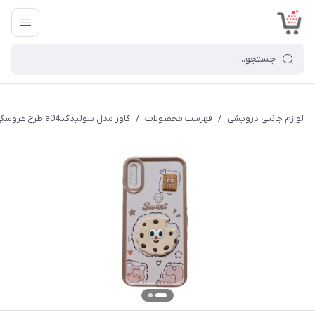
<
لوازم جانبی درویشی
/
فهرست محصولات
/
کاور مدل سولیدکدa04 طرح عروسکی برجسته مناسب برای گوشی موبایل سامسونگ Galaxy A10