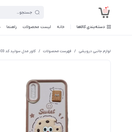
<
دسته‌بندی کالاها
خانه
لیست محصولات
راهنما
د
لوازم جانبی درویشی
/
فهرست محصولات
/
کاور مدل سولید کد a03 طرح عروسکی برجسته مناسب برای گوشی موبایل سامسونگ Galaxy A70