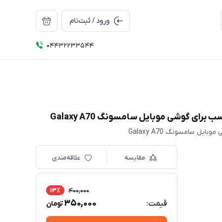
ورود / ثبت‌نام
04432233544
مقایسه
علاقه‌مندی
13٪
400,000
350,000
قیمت:
تومان