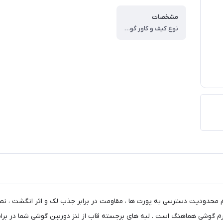
مشخصات
نوع کیف و کاور گوشی ، کاور ، وزن ، ۶۰ گرم ، سازگار با گوشی موبایل ، Samsung Galaxy A۷۰ ، ساختار ، مات ، سطح پوشش ، قاب پشتی ، لبه بالایی ، لبه پایینی ، لبه چپ ، لبه راست ، حفاظت از دکمه‌ها
م محدودیت دسترسی به پورت ها ، مقاومت در برابر جذب لک و اثر انگشت ، نص
 فرم گوشی هماهنگ است . لبه های برجسته قاب از لنز دوربین گوشی شما در بر