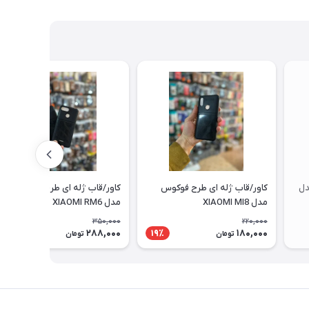
دل
کاور/قاب ژله ای طرح فوکوس
کاور/قاب ژله ای طرح فوکوس
مدل XIAOMI MI8
مدل XIAOMI RM6
350,000
220,000
288,000
180,000
18٪
19٪
تومان
تومان