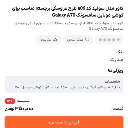
کاور مدل سولید کد a06 طرح عروسکی برجسته مناسب برای
گوشی موبایل سامسونگ Galaxy A70
کاور مدل سولید کد a06 طرح عروسکی برجسته مناسب برای گوشی موبایل
سامسونگ Galaxy A70
علاقه‌مندی
مقایسه
رنگ
چند رنگ
ویژگی‌ها
مشخصات
نوع کیف و کاور گوشی ، کاور ، وزن ، ۶۰ گرم ، سازگار با گوشی موبایل ، Samsung Galaxy A۷۰ ، ساختار ، مات ، سطح پوشش ، قاب پشتی ، لبه بالایی ، لبه پایینی ، لبه چپ ، لبه راست ، حفاظت از دکمه‌ها
13٪
400,000
350,000
قیمت:
تومان
افزودن به سبدخرید