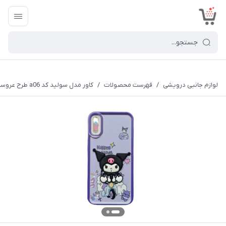
<
لوازم جانبی درویشی
/
فهرست محصولات
/
کاور مدل سولید کد a06 طرح عروسکی برجسته مناسب برای گوشی موبایل سامسونگ Galaxy A70