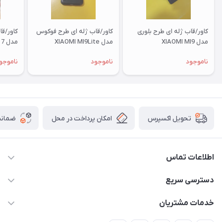
کاور/قاب ژله ای طرح بلوری
کاور/قاب ژله ای طرح فوکوس
کاور/ق
مدل XIAOMI MI9
مدل XIAOMI MI9Lite
مدل XIAOMI RM 7
ناموجود
ناموجود
ناموجو
امکان پرداخت در محل
ضمانت
تحویل اکسپرس
اطلاعات تماس
09332394024-09120346631
دسترسی سریع
masouddarvishi137134@gmail.com
حساب کاربری
خدمات مشتریان
ارومیه خیابان باکری روبروی پاساژخلیلی موبایل درویشی
مجله فروشگاه
قوانین و مقررات