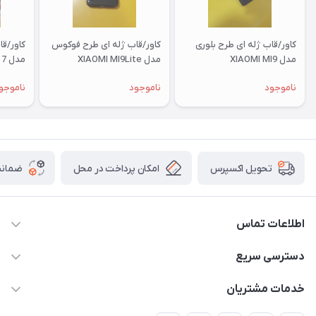
کاور/قاب ژله ای طرح بلوری
کاور/قاب ژله ای طرح فوکوس
کاور/ق
مدل XIAOMI MI9
مدل XIAOMI MI9Lite
مدل XIAOMI RM 7
ناموجود
ناموجود
ناموجو
امکان پرداخت در محل
ضمانت
تحویل اکسپرس
اطلاعات تماس
09332394024-09120346631
دسترسی سریع
masouddarvishi137134@gmail.com
حساب کاربری
خدمات مشتریان
ارومیه خیابان باکری روبروی پاساژخلیلی موبایل درویشی
مجله فروشگاه
قوانین و مقررات