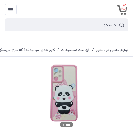
<
لوازم جانبی درویشی
/
فهرست محصولات
/
کاور مدل سولیدکدa04 طرح عروسکی برجسته مناسب برای گوشی موبایل سامسونگ Galaxy A23