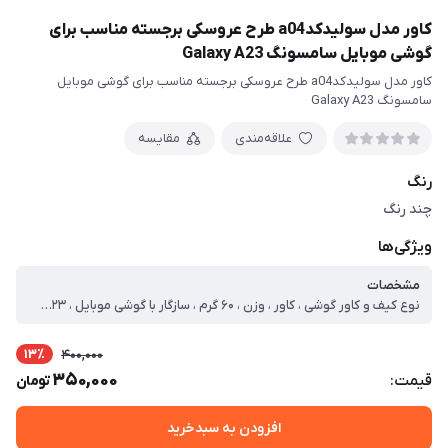
کاور مدل سولیدکدa04 طرح عروسکی برجسته مناسب برای
گوشی موبایل سامسونگ Galaxy A23
کاور مدل سولیدکدa04 طرح عروسکی برجسته مناسب برای گوشی موبایل
سامسونگ Galaxy A23
علاقه‌مندی
مقایسه
رنگ
چند رنگ
ویژگی‌ها
مشخصات
نوع کیف و کاور گوشی ، کاور ، وزن ، ۶۰ گرم ، سازگار با گوشی موبایل ، Samsung Galaxy A۲۳ ، ساختار ، مات ، سطح پوشش ، حفاظت از دکمه‌ها ، لبه راست ، لبه چپ ، لبه پایینی ، لبه بالایی ، قاب پشتی
13٪
400,000
350,000
قیمت:
تومان
افزودن به سبدخرید