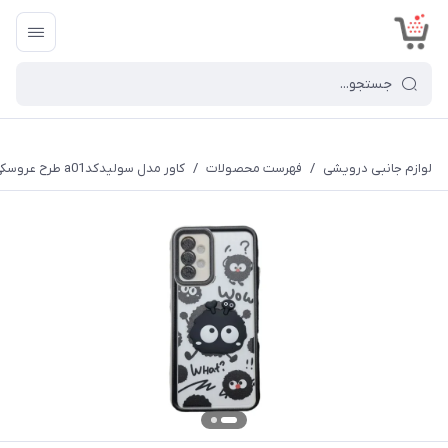
<
لوازم جانبی درویشی
/
فهرست محصولات
/
کاور مدل سولیدکدa01 طرح عروسکی برجسته مناسب برای گوشی موبایل سامسونگ Galaxy A52