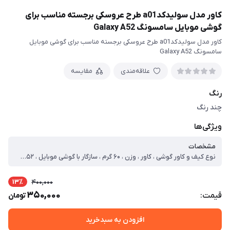
کاور مدل سولیدکدa01 طرح عروسکی برجسته مناسب برای
گوشی موبایل سامسونگ Galaxy A52
کاور مدل سولیدکدa01 طرح عروسکی برجسته مناسب برای گوشی موبایل
سامسونگ Galaxy A52
علاقه‌مندی
مقایسه
رنگ
چند رنگ
ویژگی‌ها
مشخصات
نوع کیف و کاور گوشی ، کاور ، وزن ، ۶۰ گرم ، سازگار با گوشی موبایل ، Samsung Galaxy A۵۲ ، ساختار ، مات ، سطح پوشش ، حفاظت از دکمه‌ها ، لبه راست ، لبه چپ ، لبه پایینی ، لبه بالایی ، قاب پشتی
13٪
400,000
350,000
قیمت:
تومان
افزودن به سبدخرید