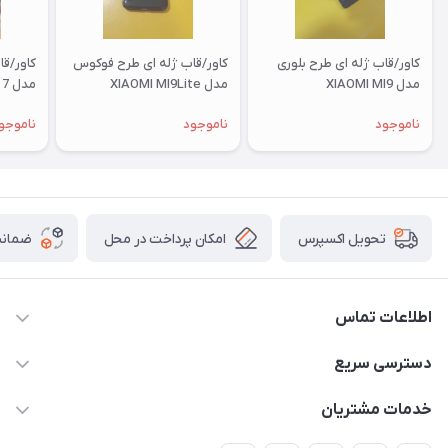
کاور/قاب ژله ای طرح بلوری
کاور/قاب ژله ای طرح فوکوس
کاور/ق
مدل XIAOMI MI9
مدل XIAOMI MI9Lite
مدل XIAOMI RM 7
ناموجود
ناموجود
ناموجو
امکان پرداخت در محل
ضمانت
تحویل اکسپرس
اطلاعات تماس
09332394024-09120346631
دسترسی سریع
masouddarvishi137134@gmail.com
حساب کاربری
خدمات مشتریان
ارومیه خیابان باکری روبروی پاساژخلیلی موبایل درویشی
مجله فروشگاه
قوانین و مقررات