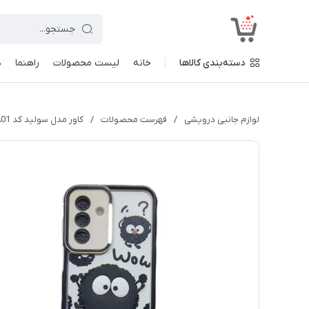
<
دسته‌بندی کالاها
خانه
لیست محصولات
راهنما
د
لوازم جانبی درویشی
/
فهرست محصولات
/
کاور مدل سولید کد A01 طرح عروسکی برجسته مناسب برای گوشی موبایل سامسونگ Galaxy A55