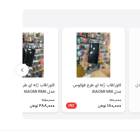
دل
کاور/قاب ژله ای طرح فوکوس
کاور/قاب ژله ای طرح فوکوس
مدل XIAOMI MI8
مدل XIAOMI RM6
350,000
220,000
288,000
180,000
18٪
19٪
تومان
تومان