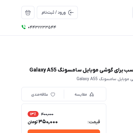
ورود / ثبت‌نام
04432233544
مقایسه
علاقه‌مندی
13٪
400,000
350,000
قیمت:
تومان