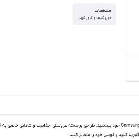
مشخصات
نوع کیف و کاور گوشی ، کاور ، وزن ، ۶۰ گرم ، سازگار با گوشی موبایل ، Samsung Galaxy A۵۵ ، ساختار ، مات ، سطح پوشش ، حفاظت از دکمه‌ها ، لبه راست ، لبه چپ ، لبه پایینی ، لبه بالایی ، قاب پشتی
با کاور مدل سولید کد A01، جلوه‌ای جدید به گوشی Samsung Galaxy A55 خود ببخشید. طراحی برجسته عر
جربه کنید و گوشی خود را متمایز کنید!