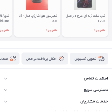
گارد تبلت ژله ای طرح دار مدل
کمپرسور هوا شارژی مدل LB-
کاور/ق
006
T295
 Redmi
ناموجود
ناموجود
ناموجو
s/9pro
امکان پرداخت در محل
ضمانت
تحویل اکسپرس
اطلاعات تماس
09332394024-09120346631
دسترسی سریع
masouddarvishi137134@gmail.com
حساب کاربری
خدمات مشتریان
ارومیه خیابان باکری روبروی پاساژخلیلی موبایل درویشی
مجله فروشگاه
قوانین و مقررات