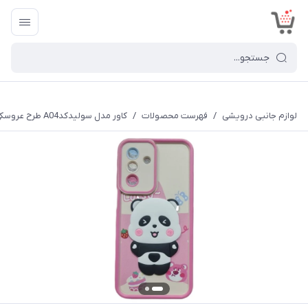
<
لوازم جانبی درویشی
/
فهرست محصولات
/
کاور مدل سولیدکدA04 طرح عروسکی برجسته مناسب برای گوشی موبایل سامسونگ Galaxy A36