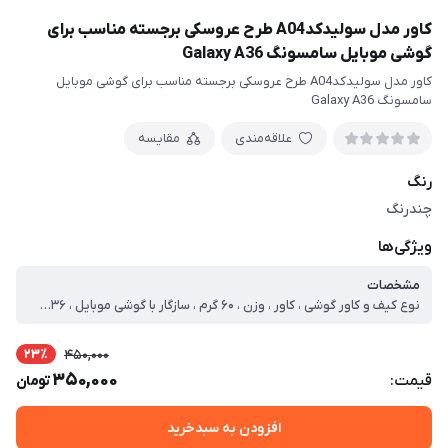
کاور مدل سولیدکدA04 طرح عروسکی برجسته مناسب برای
گوشی موبایل سامسونگ Galaxy A36
کاور مدل سولیدکدA04 طرح عروسکی برجسته مناسب برای گوشی موبایل
سامسونگ Galaxy A36
علاقه‌مندی
مقایسه
رنگ
چندرنگ
ویژگی‌ها
مشخصات
نوع کیف و کاور گوشی ، کاور ، وزن ، ۶۰ گرم ، سازگار با گوشی موبایل ، Samsung Galaxy A۳۶ ، ساختار ، مات ، سطح پوشش ، قاب پشتی ، لبه بالایی ، لبه پایینی ، لبه چپ ، لبه راست ، حفاظت از دکمه‌ها
23٪
450,000
350,000
قیمت:
تومان
افزودن به سبدخرید