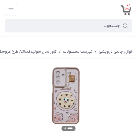
<
لوازم جانبی درویشی
/
فهرست محصولات
/
کاور مدل سولیدکدA06 طرح عروسکی برجسته مناسب برای گوشی موبایل سامسونگ Galaxy A14