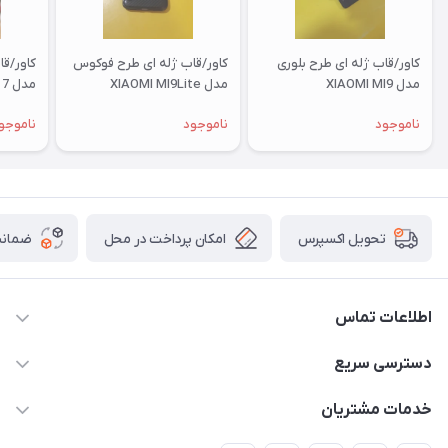
کاور/قاب ژله ای طرح بلوری
کاور/قاب ژله ای طرح فوکوس
کاور/ق
مدل XIAOMI MI9
مدل XIAOMI MI9Lite
مدل XIAOMI RM 7
ناموجود
ناموجود
ناموجو
امکان پرداخت در محل
ضمانت
تحویل اکسپرس
اطلاعات تماس
09332394024-09120346631
دسترسی سریع
masouddarvishi137134@gmail.com
حساب کاربری
خدمات مشتریان
ارومیه خیابان باکری روبروی پاساژخلیلی موبایل درویشی
مجله فروشگاه
قوانین و مقررات