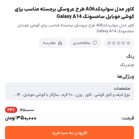
کاور مدل سولیدکدA06 طرح عروسکی برجسته مناسب برای
گوشی موبایل سامسونگ Galaxy A14
کاور مدل سولیدکدA06 طرح عروسکی برجسته مناسب برای گوشی موبایل
سامسونگ Galaxy A14
علاقه‌مندی
مقایسه
رنگ
چندرنگ
ویژگی‌ها
مشخصات
نوع کیف و کاور گوشی ، کاور ، وزن ، ۶۰ گرم ، سازگار با گوشی موبایل ، Samsung Galaxy A۱۴ ، ساختار ، مات ، سطح پوشش ، قاب پشتی ، لبه بالایی ، لبه پایینی ، لبه چپ ، لبه راست ، حفاظت از دکمه‌ها
23٪
450,000
350,000
قیمت:
تومان
افزودن به سبدخرید