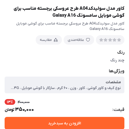
کاور مدل سولیدکدA04 طرح عروسکی برجسته مناسب برای
گوشی موبایل سامسونگ Galaxy A16
کاور مدل سولیدکدA04 طرح عروسکی برجسته مناسب برای گوشی موبایل
سامسونگ Galaxy A16
علاقه‌مندی
مقایسه
رنگ
چند رنگ
ویژگی‌ها
مشخصات
نوع کیف و کاور گوشی ، کاور ، وزن ، ۶۰ گرم ، سازگار با گوشی موبایل ، Samsung Galaxy A۱۶ ۴G ، ساختار ، مات ، سطح پوشش ، قاب پشتی ، لبه بالایی ، لبه پایینی ، لبه چپ ، لبه راست ، حفاظت از دکمه‌ها
13٪
400,000
350,000
قیمت:
تومان
افزودن به سبدخرید