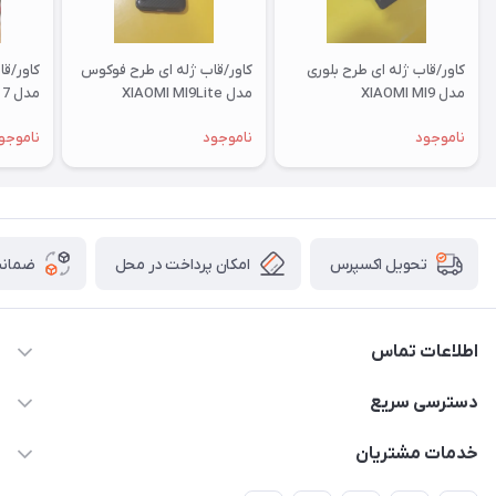
کاور/قاب ژله ای طرح بلوری
کاور/قاب ژله ای طرح فوکوس
کاور/ق
مدل XIAOMI MI9
مدل XIAOMI MI9Lite
مدل XIAOMI RM 7
ناموجود
ناموجود
ناموجو
امکان پرداخت در محل
ضمانت
تحویل اکسپرس
اطلاعات تماس
09332394024-09120346631
دسترسی سریع
masouddarvishi137134@gmail.com
حساب کاربری
خدمات مشتریان
ارومیه خیابان باکری روبروی پاساژخلیلی موبایل درویشی
مجله فروشگاه
قوانین و مقررات