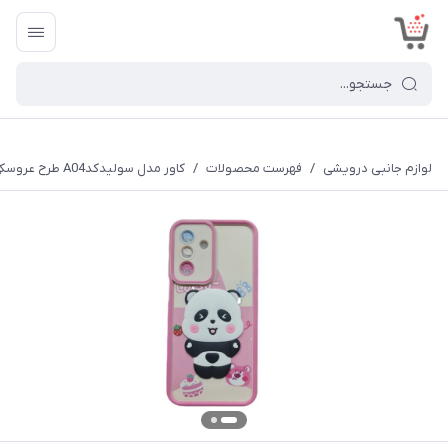
<
لوازم جانبی درویشی
/
فهرست محصولات
/
کاور مدل سولیدکدA04 طرح عروسکی برجسته مناسب برای گوشی موبایل سامسونگ Galaxy A16