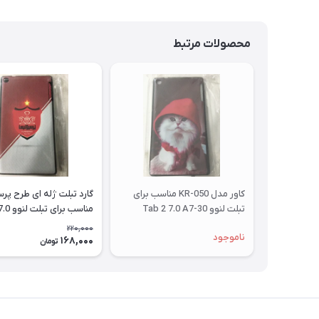
محصولات مرتبط
کاور مدل KR-050 مناسب برای
گارد تبلت ژله ای طرح پ
تبلت لنوو Tab 2 7.0 A7-30
مناسب بر
A7-30
220,000
ناموجود
168,000
تومان