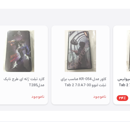
رسپولیس
کاور مدل KR-054 مناسب برای
گارد تبلت ژله ای طرح نایک
ای تبلت لنوو Tab 2 7.0
تبلت لنوو Tab 2 7.0 A7-30
مدلT285
ناموجود
ناموجود
24٪