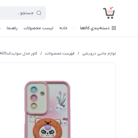
<
دسته‌بندی کالاها
خانه
لیست محصولات
راهنما
د
لوازم جانبی درویشی
/
فهرست محصولات
/
کاور مدل سولیدکدA05 طرح عروسکی برجسته مناسب برای گوشی موبایل سامسونگ Galaxy A15