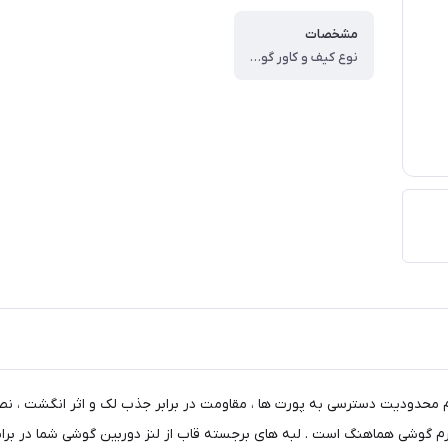
مشخصات
نوع کیف و کاور گوشی ، کاور ، وزن ، ۶۰ گرم ، سازگار با گوشی موبایل ، Samsung Galaxy A۱۵ ، ساختار ، مات ، سطح پوشش ، قاب پشتی ، لبه بالایی ، لبه پایینی ، لبه چپ ، لبه راست ، حفاظت از دکمه‌ها
م محدودیت دسترسی به پورت ها ، مقاومت در برابر جذب لک و اثر انگشت ، نص
 فرم گوشی هماهنگ است . لبه های برجسته قاب از لنز دوربین گوشی شما در بر