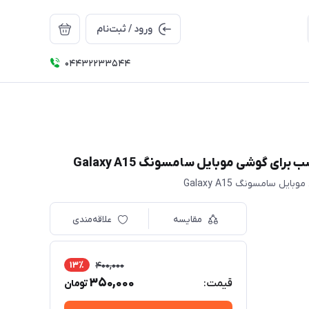
ورود / ثبت‌نام
04432233544
مقایسه
علاقه‌مندی
13٪
400,000
350,000
قیمت:
تومان