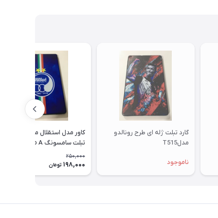
گارد تبلت ژله ای طرح رونالدو
کاور مدل استقلال مناسب برای
مدلT515
تبلت سامسونگ Galaxy Tab A
10.1 SM - T515
250,000
ناموجود
198,000
21٪
تومان