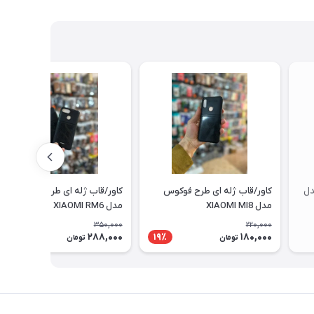
دل
کاور/قاب ژله ای طرح فوکوس
کاور/قاب ژله ای طرح فوکوس
مدل XIAOMI MI8
مدل XIAOMI RM6
350,000
220,000
288,000
180,000
18٪
19٪
تومان
تومان