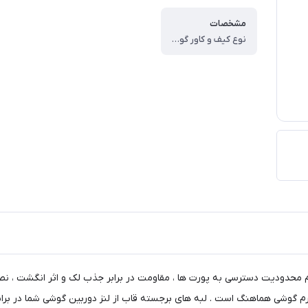
مشخصات
نوع کیف و کاور گوشی ، کاور ، وزن ، ۶۰ گرم ، سازگار با گوشی موبایل ، Xiaomi Note ۱۴ ۴G ، ساختار ، مات ، سطح پوشش ، حفاظت از دکمه‌ها ، لبه راست ، لبه چپ ، لبه پایینی ، لبه بالایی ، قاب پشتی
م محدودیت دسترسی به پورت ها ، مقاومت در برابر جذب لک و اثر انگشت ، نص
 فرم گوشی هماهنگ است . لبه های برجسته قاب از لنز دوربین گوشی شما در بر