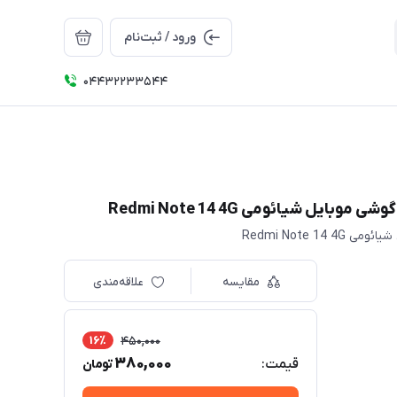
ورود / ثبت‌نام
04432233544
مقایسه
علاقه‌مندی
16٪
450,000
380,000
قیمت:
تومان