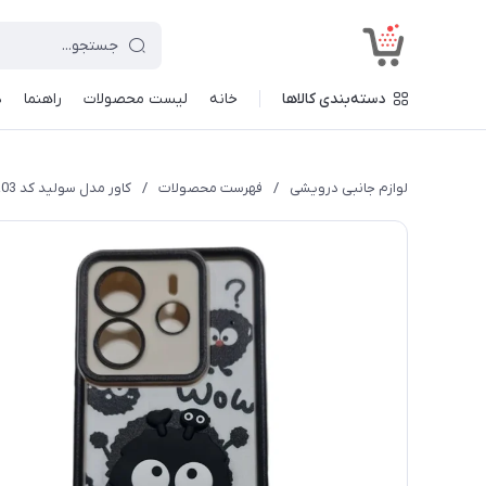
<
دسته‌بندی کالاها
خانه
لیست محصولات
راهنما
د
لوازم جانبی درویشی
/
فهرست محصولات
/
کاور مدل سولید کد a03 طرح عروسکی مناسب برای گوشی موبایل شیائومی Redmi Note 14 4G