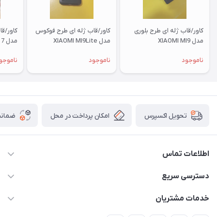
کاور/قاب ژله ای طرح بلوری
کاور/قاب ژله ای طرح فوکوس
کاور/ق
مدل XIAOMI MI9
مدل XIAOMI MI9Lite
مدل XIAOMI RM 7
ناموجود
ناموجود
ناموجو
امکان پرداخت در محل
ضمانت
تحویل اکسپرس
اطلاعات تماس
09332394024-09120346631
دسترسی سریع
masouddarvishi137134@gmail.com
حساب کاربری
خدمات مشتریان
ارومیه خیابان باکری روبروی پاساژخلیلی موبایل درویشی
مجله فروشگاه
قوانین و مقررات