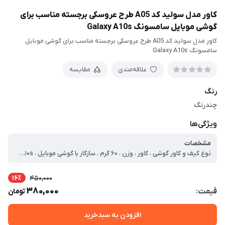
کاور مدل سولید کد A05 طرح عروسکی برجسته مناسب برای
گوشی موبایل سامسونگ Galaxy A10s
کاور مدل سولید کد A05 طرح عروسکی برجسته مناسب برای گوشی موبایل
سامسونگ Galaxy A10s
علاقه‌مندی
مقایسه
رنگ
چندرنگ
ویژگی‌ها
مشخصات
نوع کیف و کاور گوشی ، کاور ، وزن ، ۶۰ گرم ، سازگار با گوشی موبایل ، Samsung Galaxy A۱۰s ، ساختار ، مات ، سطح پوشش ، حفاظت از دکمه‌ها ، لبه راست ، لبه پایینی ، لبه چپ ، لبه بالایی ، قاب پشتی
16٪
450,000
380,000
قیمت:
تومان
افزودن به سبدخرید