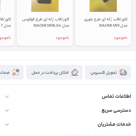
کاور/قاب ژله ای طرح بلوری
کاور/قاب ژله ای طرح فوکوس
کاور/ق
مدل XIAOMI MI9
مدل XIAOMI MI9Lite
مدل XIAOMI RM 7
ناموجود
ناموجود
ناموجو
امکان پرداخت در محل
ضمانت
تحویل اکسپرس
اطلاعات تماس
09332394024-09120346631
دسترسی سریع
masouddarvishi137134@gmail.com
حساب کاربری
خدمات مشتریان
ارومیه خیابان باکری روبروی پاساژخلیلی موبایل درویشی
مجله فروشگاه
قوانین و مقررات