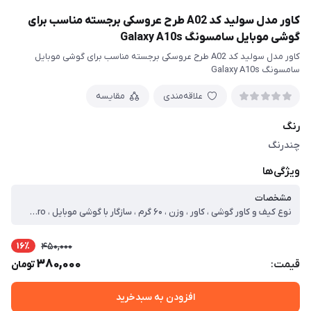
کاور مدل سولید کد A02 طرح عروسکی برجسته مناسب برای
گوشی موبایل سامسونگ Galaxy A10s
کاور مدل سولید کد A02 طرح عروسکی برجسته مناسب برای گوشی موبایل
سامسونگ Galaxy A10s
علاقه‌مندی
مقایسه
رنگ
چندرنگ
ویژگی‌ها
مشخصات
نوع کیف و کاور گوشی ، کاور ، وزن ، ۶۰ گرم ، سازگار با گوشی موبایل ، Xiaomi Poco X۶ Pro ، ساختار ، مات ، سطح پوشش ، حفاظت از دکمه‌ها ، لبه راست ، لبه چپ ، لبه پایینی ، لبه بالایی ، قاب پشتی
16٪
450,000
380,000
قیمت:
تومان
افزودن به سبدخرید