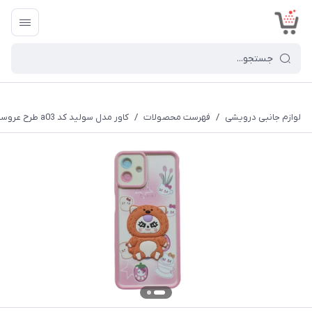
<
لوازم جانبی درویشی
/
فهرست محصولات
/
کاور مدل سولید کد a03 طرح عروسکی مناسب برای گوشی موبایل شیائومی Redmi A5