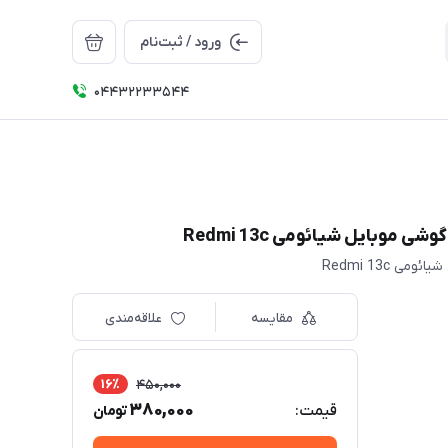
ورود / ثبت‌نام
04432233544
مقایسه
علاقه‌مندی
16٪
450,000
380,000
قیمت:
تومان