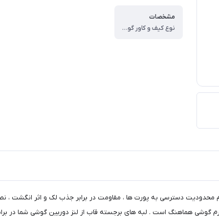
مشخصات
نوع کیف و کاور گوشی ، کاور ، وزن ، ۶۰ گرم ، سازگار با گوشی موبایل ، Xiaomi Redmi ۱۳c ، ساختار ، مات ، سطح پوشش ، حفاظت از دکمه‌ها ، لبه راست ، لبه چپ ، لبه پایینی ، لبه بالایی ، قاب پشتی
م محدودیت دسترسی به پورت ها ، مقاومت در برابر جذب لک و اثر انگشت ، نص
 فرم گوشی هماهنگ است . لبه های برجسته قاب از لنز دوربین گوشی شما در بر