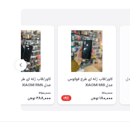
دل
کاور/قاب ژله ای طرح فوکوس
کاور/قاب ژله ای طرح فوکوس
مدل XIAOMI MI8
مدل XIAOMI RM6
350,000
220,000
288,000
180,000
18٪
19٪
تومان
تومان