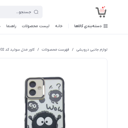
<
دسته‌بندی کالاها
خانه
لیست محصولات
راهنما
د
لوازم جانبی درویشی
/
فهرست محصولات
/
کاور مدل سولید کد a02 طرح عروسکی مناسب برای گوشی موبایل شیائومی Redmi 13c