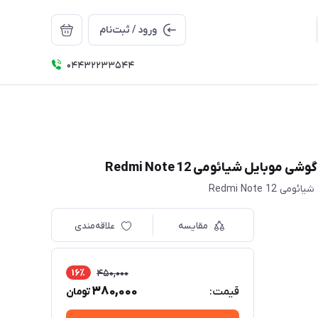
ورود / ثبت‌نام
04432233544
مقایسه
علاقه‌مندی
16٪
450,000
380,000
قیمت:
تومان