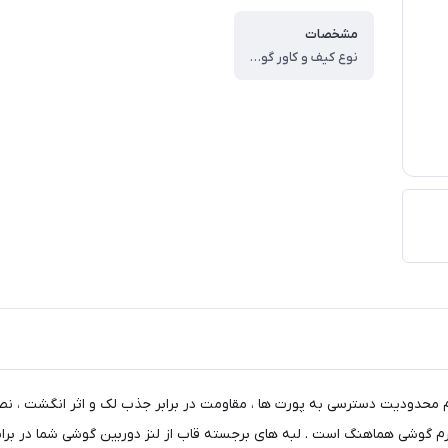
مشخصات
نوع کیف و کاور گوشی ، کاور ، وزن ، ۶۰ گرم ، سازگار با گوشی موبایل ، Xiaomi Redmi Note ۱۲ ۴G ، ساختار ، مات ، سطح پوشش ، حفاظت از دکمه‌ها ، لبه راست ، لبه چپ ، لبه پایینی ، لبه بالایی ، قاب پشتی
م محدودیت دسترسی به پورت ها ، مقاومت در برابر جذب لک و اثر انگشت ، نص
 فرم گوشی هماهنگ است . لبه های برجسته قاب از لنز دوربین گوشی شما در بر