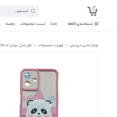
<
دسته‌بندی کالاها
خانه
لیست محصولات
راهنما
د
لوازم جانبی درویشی
/
فهرست محصولات
/
کاور مدل سولید کد a04 طرح عروسکی مناسب برای گوشی موبایل شیائومی Redmi Note 12