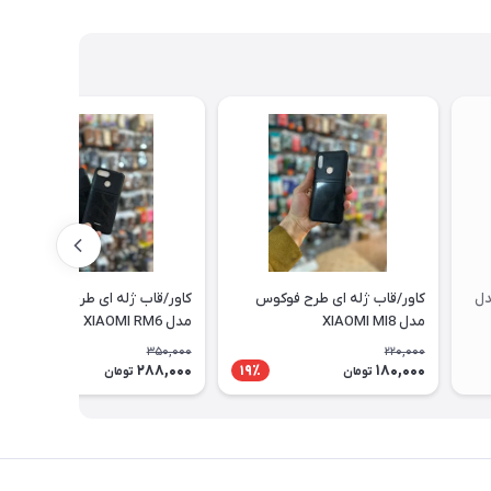
دل
کاور/قاب ژله ای طرح فوکوس
کاور/قاب ژله ای طرح فوکوس
مدل XIAOMI MI8
مدل XIAOMI RM6
350,000
220,000
288,000
180,000
18٪
19٪
تومان
تومان