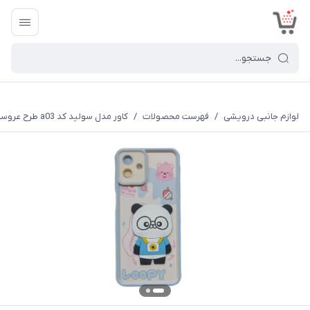
<
لوازم جانبی درویشی
/
فهرست محصولات
/
کاور مدل سولید کد a03 طرح عروسکی مناسب برای گوشی موبایل شیائومی Redmi 12