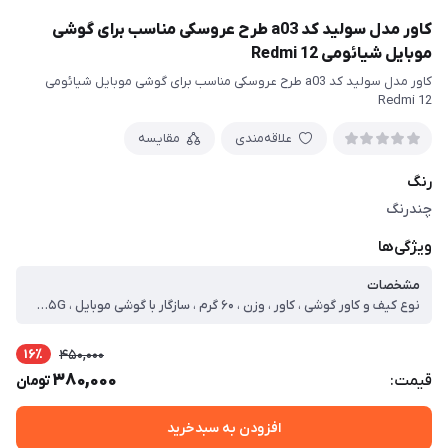
کاور مدل سولید کد a03 طرح عروسکی مناسب برای گوشی
موبایل شیائومی Redmi 12
کاور مدل سولید کد a03 طرح عروسکی مناسب برای گوشی موبایل شیائومی
Redmi 12
علاقه‌مندی
مقایسه
رنگ
چندرنگ
ویژگی‌ها
مشخصات
نوع کیف و کاور گوشی ، کاور ، وزن ، ۶۰ گرم ، سازگار با گوشی موبایل ، Xiaomi Redmi ۱۲ ۵G ، ساختار ، مات ، سطح پوشش ، حفاظت از دکمه‌ها ، لبه راست ، لبه چپ ، لبه پایینی ، لبه بالایی ، قاب پشتی
16٪
450,000
380,000
قیمت:
تومان
افزودن به سبدخرید