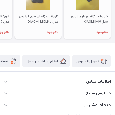
کاور/قاب ژله ای طرح بلوری
کاور/قاب ژله ای طرح فوکوس
کاور/ق
مدل XIAOMI MI9
مدل XIAOMI MI9Lite
مدل XIAOMI RM 7
ناموجود
ناموجود
ناموجو
امکان پرداخت در محل
ضمانت
تحویل اکسپرس
اطلاعات تماس
09332394024-09120346631
دسترسی سریع
masouddarvishi137134@gmail.com
حساب کاربری
خدمات مشتریان
ارومیه خیابان باکری روبروی پاساژخلیلی موبایل درویشی
مجله فروشگاه
قوانین و مقررات