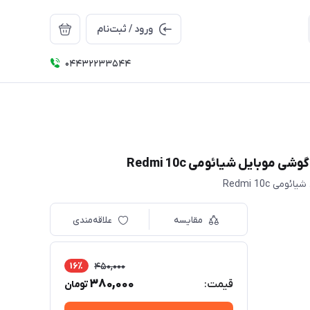
ورود / ثبت‌نام
04432233544
مقایسه
علاقه‌مندی
16٪
450,000
380,000
قیمت:
تومان