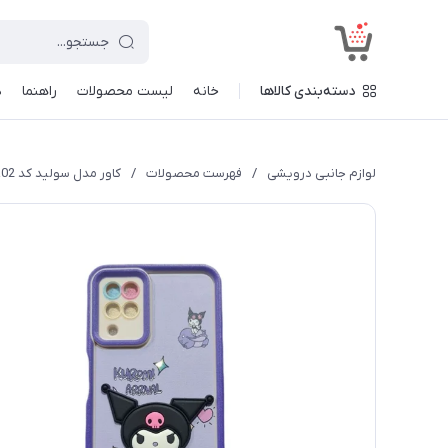
<
دسته‌بندی کالاها
خانه
لیست محصولات
راهنما
د
لوازم جانبی درویشی
/
فهرست محصولات
/
کاور مدل سولید کد a02 طرح عروسکی مناسب برای گوشی موبایل شیائومی Redmi 10c