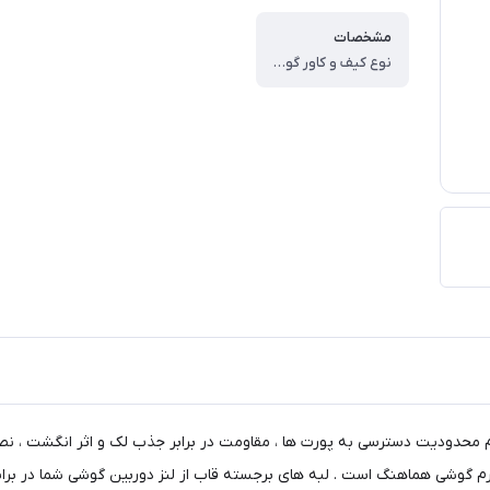
مشخصات
نوع کیف و کاور گوشی ، کاور ، وزن ، ۶۰ گرم ، سازگار با گوشی موبایل ، Xiaomi Redmi ۱۰c ، ساختار ، مات ، سطح پوشش ، حفاظت از دکمه‌ها ، لبه راست ، لبه چپ ، لبه پایینی ، لبه بالایی ، قاب پشتی
م محدودیت دسترسی به پورت ها ، مقاومت در برابر جذب لک و اثر انگشت ، نص
 فرم گوشی هماهنگ است . لبه های برجسته قاب از لنز دوربین گوشی شما در بر