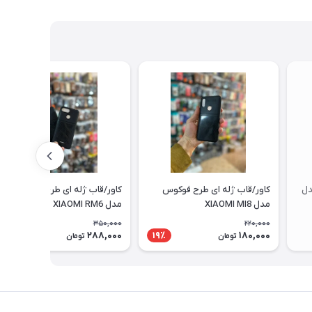
دل
کاور/قاب ژله ای طرح فوکوس
کاور/قاب ژله ای طرح فوکوس
مدل XIAOMI MI8
مدل XIAOMI RM6
350,000
220,000
288,000
180,000
18٪
19٪
تومان
تومان