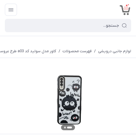
<
لوازم جانبی درویشی
/
فهرست محصولات
/
کاور مدل سولید کد a03 طرح عروسکی مناسب برای گوشی موبایل شیائومی Redmi Note 8