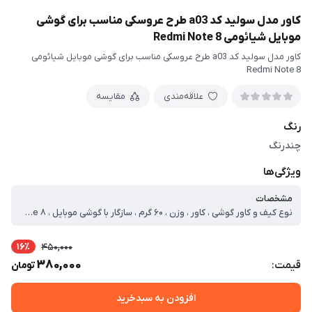
کاور مدل سولید کد a03 طرح عروسکی مناسب برای گوشی
موبایل شیائومی Redmi Note 8
کاور مدل سولید کد a03 طرح عروسکی مناسب برای گوشی موبایل شیائومی
Redmi Note 8
علاقه‌مندی
مقایسه
رنگ
چندرنگ
ویژگی‌ها
مشخصات
نوع کیف و کاور گوشی ، کاور ، وزن ، ۶۰ گرم ، سازگار با گوشی موبایل ، Xiaomi Redmi Note ۸ ، ساختار ، مات ، سطح پوشش ، حفاظت از دکمه‌ها ، لبه راست ، لبه چپ ، لبه پایینی ، لبه بالایی ، قاب پشتی
16٪
450,000
380,000
قیمت:
تومان
افزودن به سبدخرید