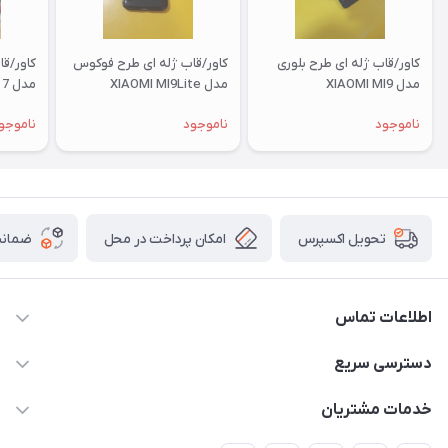
کاور/قاب ژله ای طرح بلوری
کاور/قاب ژله ای طرح فوکوس
کاور/ق
مدل XIAOMI MI9
مدل XIAOMI MI9Lite
مدل XIAOMI RM 7
ناموجود
ناموجود
ناموجو
امکان پرداخت در محل
ضمانت
تحویل اکسپرس
اطلاعات تماس
09332394024-09120346631
دسترسی سریع
masouddarvishi137134@gmail.com
حساب کاربری
خدمات مشتریان
ارومیه خیابان باکری روبروی پاساژخلیلی موبایل درویشی
مجله فروشگاه
قوانین و مقررات