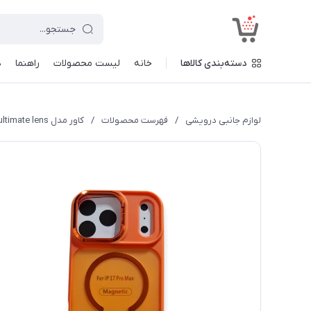
<
دسته‌بندی کالاها
خانه
لیست محصولات
راهنما
د
لوازم جانبی درویشی
/
فهرست محصولات
/
کاور مدل ultimate lens مناسب برای گوشی موبایل اپل iphone 17 pro max