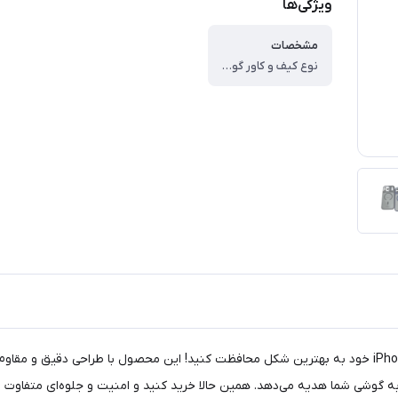
ویژگی‌ها
مشخصات
نوع کیف و کاور گوشی ، کاور ، وزن ، ۱۲۰ گرم ، سازگار با گوشی موبایل ، Apple iPhone ۱۷ Pro Max ، ساختار ، نیمه شفاف ، سطح پوشش ، قاب پشتی ، لبه بالایی ، لبه پایینی ، لبه چپ ، لبه راست ، حفاظت از دکمه‌ها
با کاور مدل Ultimate Lens از دوربین گوشی اپل iPhone 17 Pro Max خود به بهترین شکل محافظت کنید! این 
 به گوشی شما هدیه می‌دهد. همین حالا خرید کنید و امنیت و جلوه‌ای متفاوت را