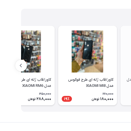
دل
کاور/قاب ژله ای طرح فوکوس
کاور/قاب ژله ای طرح فوکوس
مدل XIAOMI MI8
مدل XIAOMI RM6
350,000
220,000
288,000
180,000
18٪
19٪
تومان
تومان