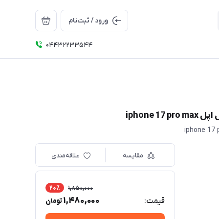
ورود / ثبت‌نام
04432233544
مقایسه
علاقه‌مندی
20٪
1,850,000
1,480,000
قیمت:
تومان