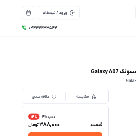
ورود / ثبت‌نام
04432233544
مقایسه
علاقه‌مندی
14٪
450,000
388,000
قیمت:
تومان