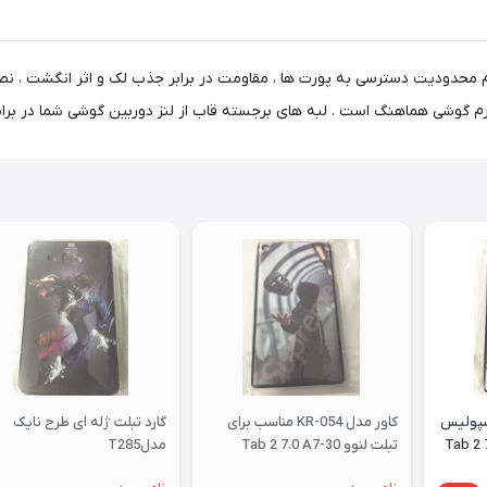
م محدودیت دسترسی به پورت ها ، مقاومت در برابر جذب لک و اثر انگشت ، نص
 فرم گوشی هماهنگ است . لبه های برجسته قاب از لنز دوربین گوشی شما در بر
رسپولیس
کاور مدل KR-054 مناسب برای
گارد تبلت ژله ای طرح نایک
ای تبلت لنوو Tab 2 7.0
تبلت لنوو Tab 2 7.0 A7-30
مدلT285