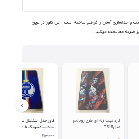
ب و جداسازی آسان را فراهم ساخته است . این کاور در عین
ابر ضربه محافظت میکند .
گارد تبلت ژله ای طرح رونالدو
کاور مدل استقلال مناسب برای
مدلT515
تبلت سامسونگ Galaxy Tab A
10.1 SM - T515
250,000