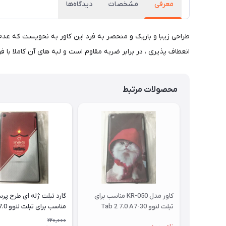
معرفی
مشخصات
دیدگاه‌ها
طراحی زیبا و باریک و منحصر به فرد این کاور به نحویست که عد
انعطاف پذیری ، در برابر ضربه مقاوم است و لبه های آن کاملا با
محصولات مرتبط
کاور مدل KR-050 مناسب برای
گارد تبلت ژله ای طرح پ
تبلت لنوو Tab 2 7.0 A7-30
مناسب بر
A7-30
220,000