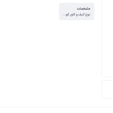
مشخصات
نوع کیف و کاور گوشی ، کاور ، وزن ، ۶۰ گرم ، سازگار با گوشی موبایل ، Samsung Galaxy A۰۷ ، ساختار ، مات ، سطح پوشش ، حفاظت از دکمه‌ها ، لبه راست ، لبه چپ ، لبه پایینی ، لبه بالایی ، قاب پشتی