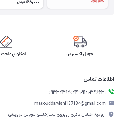
ناموجود
168,000
تومان
تحویل اکسپرس
امکان پرداخت 
اطلاعات تماس
09332394024-09120346631
masouddarvishi137134@gmail.com
ارومیه خیابان باکری روبروی پاساژخلیلی موبایل درویشی