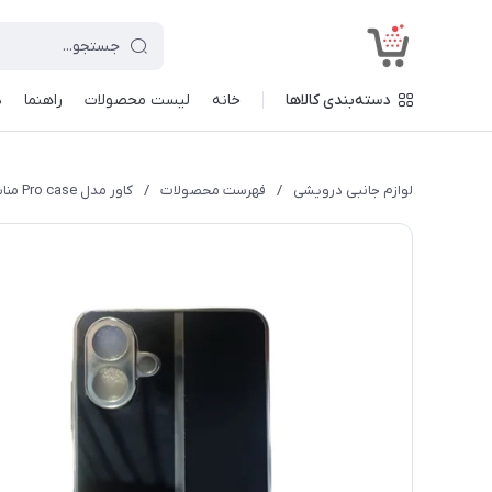
<
دسته‌بندی کالاها
خانه
لیست محصولات
راهنما
د
لوازم جانبی درویشی
/
فهرست محصولات
/
کاور مدل Pro case مناسب برای گوشی موبایل سامسونگ Galaxy A07