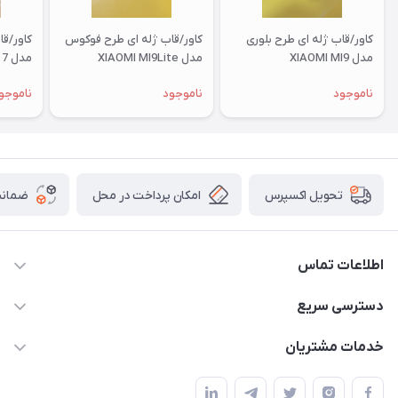
کاور/قاب ژله ای طرح بلوری
کاور/قاب ژله ای طرح فوکوس
کاور/ق
مدل XIAOMI MI9
مدل XIAOMI MI9Lite
مدل XIAOMI RM 7
ناموجود
ناموجود
ناموجو
امکان پرداخت در محل
ضمانت
تحویل اکسپرس
اطلاعات تماس
09332394024-09120346631
دسترسی سریع
masouddarvishi137134@gmail.com
حساب کاربری
خدمات مشتریان
ارومیه خیابان باکری روبروی پاساژخلیلی موبایل درویشی
مجله فروشگاه
قوانین و مقررات