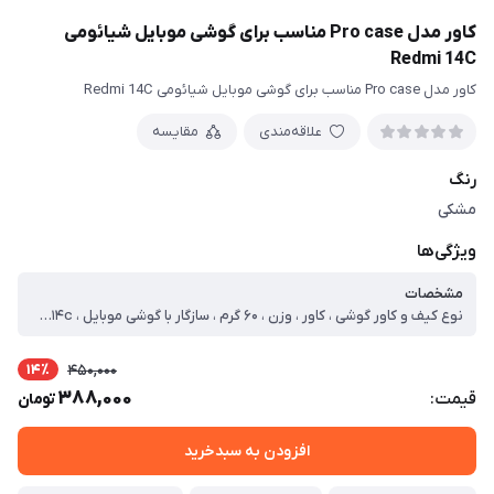
کاور مدل Pro case مناسب برای گوشی موبایل شیائومی
Redmi 14C
کاور مدل Pro case مناسب برای گوشی موبایل شیائومی Redmi 14C
علاقه‌مندی
مقایسه
رنگ
مشکی
ویژگی‌ها
مشخصات
نوع کیف و کاور گوشی ، کاور ، وزن ، ۶۰ گرم ، سازگار با گوشی موبایل ، Xiaomi Redmi ۱۴c ، ساختار ، مات ، سطح پوشش ، حفاظت از دکمه‌ها ، لبه راست ، لبه چپ ، لبه پایینی ، لبه بالایی ، قاب پشتی
14٪
450,000
388,000
قیمت:
تومان
افزودن به سبدخرید