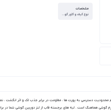
مشخصات
نوع کیف و کاور گوشی ، کاور ، وزن ، ۶۰ گرم ، سازگار با گوشی موبایل ، Xiaomi Redmi Note ۱۴ Pro ۴G ، ساختار ، مات ، سطح پوشش ، حفاظت از دکمه‌ها ، لبه راست ، لبه چپ ، لبه پایینی ، لبه بالایی ، قاب پشتی
م محدودیت دسترسی به پورت ها ، مقاومت در برابر جذب لک و اثر انگشت ، نص
 فرم گوشی هماهنگ است . لبه های برجسته قاب از لنز دوربین گوشی شما در بر