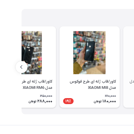
دل
کاور/قاب ژله ای طرح فوکوس
کاور/قاب ژله ای طرح فوکوس
مدل XIAOMI MI8
مدل XIAOMI RM6
350,000
220,000
288,000
180,000
18٪
19٪
تومان
تومان