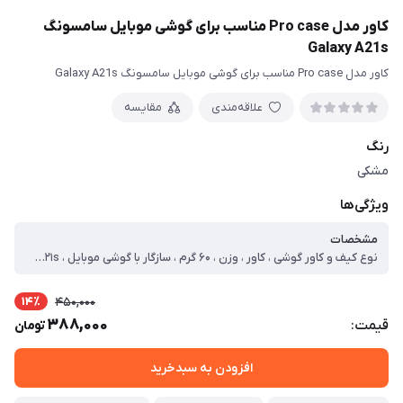
کاور مدل Pro case مناسب برای گوشی موبایل سامسونگ
Galaxy A21s
کاور مدل Pro case مناسب برای گوشی موبایل سامسونگ Galaxy A21s
علاقه‌مندی
مقایسه
رنگ
مشکی
ویژگی‌ها
مشخصات
نوع کیف و کاور گوشی ، کاور ، وزن ، ۶۰ گرم ، سازگار با گوشی موبایل ، Samsung Galaxy A۲۱s ، ساختار ، مات ، سطح پوشش ، حفاظت از دکمه‌ها ، لبه راست ، لبه چپ ، لبه پایینی ، لبه بالایی ، قاب پشتی
14٪
450,000
388,000
قیمت:
تومان
افزودن به سبدخرید