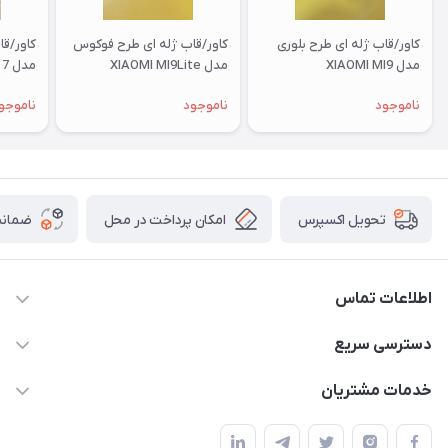
کاور/قاب ژله ای طرح بلوری
کاور/قاب ژله ای طرح فوکوس
کاور/ق
مدل XIAOMI MI9
مدل XIAOMI MI9Lite
مدل XIAOMI RM 7
ناموجود
ناموجود
ناموجو
امکان پرداخت در محل
ضمانت
تحویل اکسپرس
اطلاعات تماس
09332394024-09120346631
دسترسی سریع
masouddarvishi137134@gmail.com
حساب کاربری
خدمات مشتریان
ارومیه خیابان باکری روبروی پاساژخلیلی موبایل درویشی
مجله فروشگاه
قوانین و مقررات