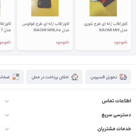
کاور/قاب ژله ای طرح بلوری
کاور/قاب ژله ای طرح فوکوس
کاور/ق
مدل XIAOMI MI9
مدل XIAOMI MI9Lite
مدل XIAOMI RM 7
ناموجود
ناموجود
ناموجو
امکان پرداخت در محل
ضمانت
تحویل اکسپرس
اطلاعات تماس
09332394024-09120346631
دسترسی سریع
masouddarvishi137134@gmail.com
حساب کاربری
خدمات مشتریان
ارومیه خیابان باکری روبروی پاساژخلیلی موبایل درویشی