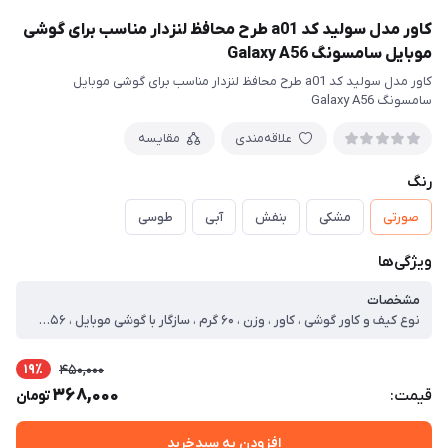
کاور مدل سولید کد a01 طرح محافظ لنزدار مناسب برای گوشی
موبایل سامسونگ Galaxy A56
کاور مدل سولید کد a01 طرح محافظ لنزدار مناسب برای گوشی موبایل
سامسونگ Galaxy A56
علاقه‌مندی
مقایسه
رنگ
صورتی
مشکی
بنفش
آبی
طوسی
ویژگی‌ها
مشخصات
نوع کیف و کاور گوشی ، کاور ، وزن ، ۶۰ گرم ، سازگار با گوشی موبایل ، Samsung Galaxy A۵۶ ، ساختار ، مات ، سطح پوشش ، قاب پشتی ، لبه بالایی ، لبه پایینی ، لبه چپ ، لبه راست ، حفاظت از دکمه‌ها
19٪
450,000
368,000
قیمت:
تومان
افزودن به سبدخرید