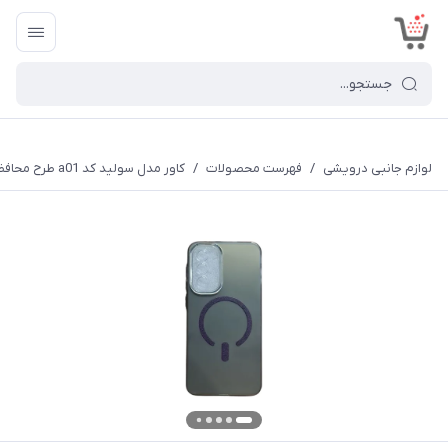
<
لوازم جانبی درویشی
/
فهرست محصولات
/
کاور مدل سولید کد a01 طرح محافظ لنزدار مناسب برای گوشی موبایل سامسونگ Galaxy A56