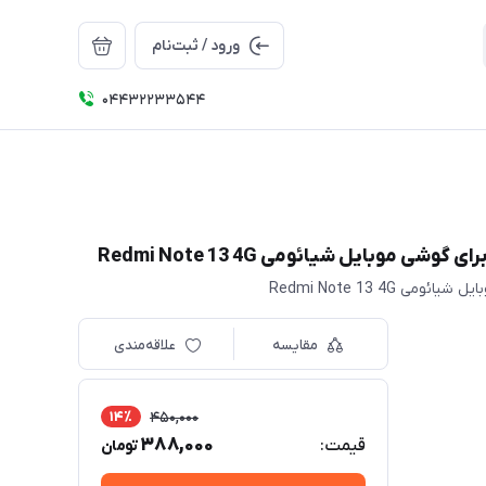
ورود / ثبت‌نام
04432233544
مقایسه
علاقه‌مندی
14٪
450,000
388,000
قیمت:
تومان