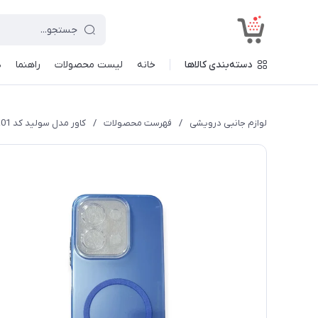
<
دسته‌بندی کالاها
خانه
لیست محصولات
راهنما
د
لوازم جانبی درویشی
/
فهرست محصولات
/
کاور مدل سولید کد a01 طرح محافظ لنزدار مناسب برای گوشی موبایل شیائومی Redmi Note 13 4G