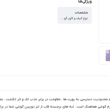
ویژگی‌ها
مشخصات
نوع کیف و کاور گوشی ، کاور ، وزن ، ۶۰ گرم ، سازگار با گوشی موبایل ، Xiaomi Redmi Note ۱۳ ۴G ، ساختار ، مات ، سطح پوشش ، حفاظت از دکمه‌ها ، لبه راست ، لبه چپ ، لبه پایینی ، لبه بالایی ، قاب پشتی
م محدودیت دسترسی به پورت ها ، مقاومت در برابر جذب لک و اثر انگشت ، نص
 فرم گوشی هماهنگ است . لبه های برجسته قاب از لنز دوربین گوشی شما در بر