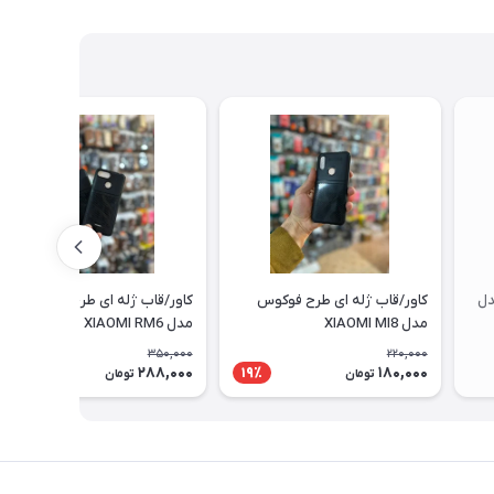
دل
کاور/قاب ژله ای طرح فوکوس
کاور/قاب ژله ای طرح فوکوس
مدل XIAOMI MI8
مدل XIAOMI RM6
350,000
220,000
288,000
180,000
18٪
19٪
تومان
تومان