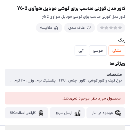
کاور مدل گوزنی مناسب برای گوشی موبایل هوآوی Y6-2
کاور مدل گوزنی مناسب برای گوشی موبایل هوآوی y6 2
علاقه‌مندی
مقایسه
رنگ
مشکی
طوسی
آبی
ویژگی‌ها
مشخصات
نوع کیف و کاور گوشی ، کاور ، جنس ، TPU ، پلاستیک نرم ، وزن ، ۳۰ گرم ، سازگار با گوشی موبایل ، Y6-2 ، ساختار ، مات ، سطح پوشش ، قاب پشتی ، لبه بالایی ، لبه پایینی ، لبه چپ ، لبه راست ، حفاظت از دکمه‌ها ، ویژگی‌های کیف و کاور ، لبه های برجسته برای محافظت دوربین ، لبه های برجسته برای محافظت صفحه نمایش ، مقاوم در برابر خط و خش ، پشتیبانی از شارژ بی‌سیم ، سایر توضیحات ، جنس پارچه درجه یک . دوخت تمیز و مقاوم . انعطاف پذیر . دسترسی اسان به درگاه ها . مقاوم در برابر خط و خش . چرم مصنوعی . محافظ لنز
محصول مورد نظر موجود نمی‌باشد.
موجود در انبار
ارسال سریع
گارانتی اصالت کالا