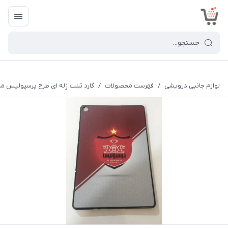
<
لوازم جانبی درویشی
/
فهرست محصولات
/
گارد تبلت ژله ای طرح پرسپولیس مدلEPAD/T10