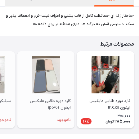
-ساختار ژله اي -محافظت کامل از قاب پشتي و اطراف تبلت -نرم و انعطاف پذير و
سبک -دسترسي آسان به درگاه ها -داراي محافظ بر روي دکمه ها
محصولات مرتبط
گارد دوره طلایی مایکیس
گارد دوره طلایی مایکیس
سیلیکونی ا
ایفون IPX.xs
ایفون ip6/6s
350,000
ناموجود
ناموجو
285,000
19٪
تومان