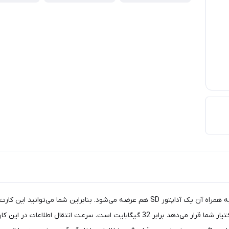
این کارت حافظه microSDHC یکی از محصولات «وریتی» است که به همراه آن یک آداپتور SD هم ع