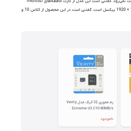
633X است. این کارت حافظه در برابر اشعه ایکس و آب مقاومت دارد و اگر در معرض این دو قرار بگیرد اطلاعات داخل آن آسیب نمی‌بیند یا از دست نمی‌رود. گفتنی است این مدل از کارت حافظه‌های microSD
وریتی برای دستگاه‌های اندرویدی استفاده می‌شود.این کارت حافظه از فرمت Full HD در ذخیره‌سازی ویدیو پشتیبانی می‌کند. این مقدار برابر 1080 × 1920 پیکسل است. گفتنی است در این محصول از کلاس 10 و
رم مموری 32 گیگ مدل Verity
Extreme U3 C10 80MB/s
ناموجود