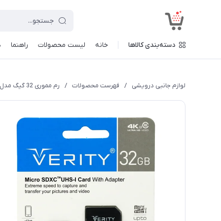
<
دسته‌بندی کالاها
خانه
لیست محصولات
راهنما
د
لوازم جانبی درویشی
/
فهرست محصولات
/
رم مموری 32 گیگ مدل Verity Extreme U3 C10 80MB/s