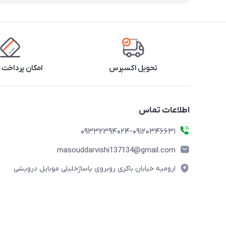
تحویل اکسپرس
امکان پرداخت 
اطلاعات تماس
09332394024-09120346631
masouddarvishi137134@gmail.com
ارومیه خیابان باکری روبروی پاساژخلیلی موبایل درویشی