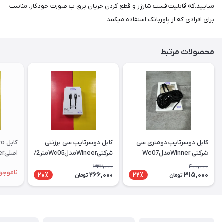
میایید.که قابلیت فست شارژر و قطع کردن جریان برق ب صورت خودکار. مناسب
برای افرادی که از پاوربانک اسنفاده میکنند
محصولات مرتبط
کابل دوسرتایپ دومتری سی
کابل دوسرتایپ سی برزنتی
شرکتی WinnerمدلWc07
شرکتیWineerمدلWc05متر1/2
1/2 متر
332,000
400,000
ناموجو
266,000
315,000
20٪
22٪
تومان
تومان