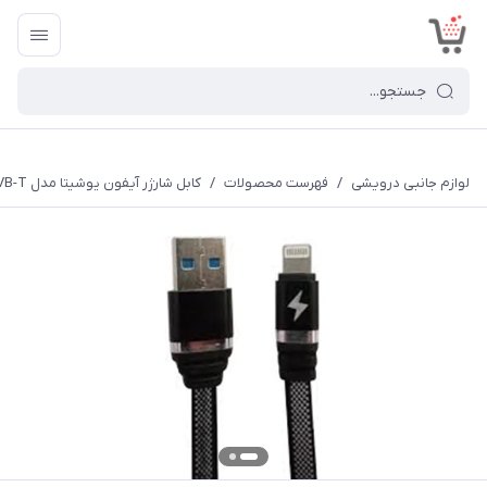
<
لوازم جانبی درویشی
/
فهرست محصولات
/
کابل شارژر آیفون یوشیتا مدل DVB-T طول 20 سانتی متر