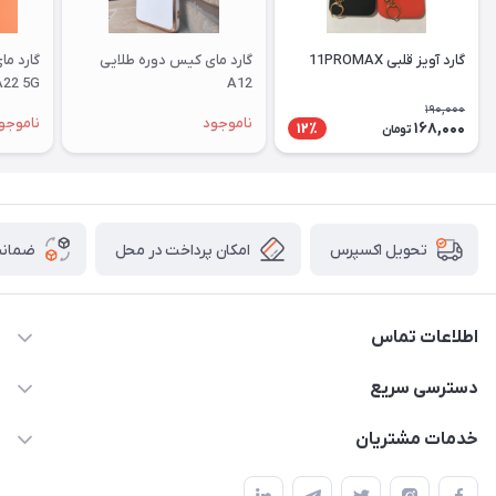
گارد آویز قلبی 11PROMAX
گارد مای کیس دوره طلایی
گارد م
A22 5G
A12
190,000
ناموجود
ناموجو
168,000
12٪
تومان
امکان پرداخت در محل
ضمانت
تحویل اکسپرس
اطلاعات تماس
09332394024-09120346631
دسترسی سریع
masouddarvishi137134@gmail.com
حساب کاربری
خدمات مشتریان
ارومیه خیابان باکری روبروی پاساژخلیلی موبایل درویشی
مجله فروشگاه
قوانین و مقررات