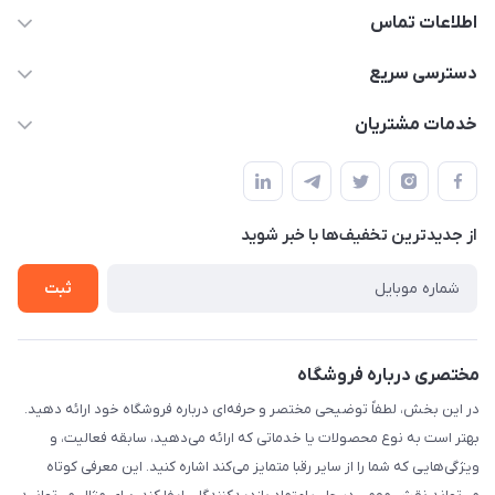
اطلاعات تماس
09332394024-09120346631
دسترسی سریع
masouddarvishi137134@gmail.com
حساب کاربری
خدمات مشتریان
ارومیه خیابان باکری روبروی پاساژخلیلی موبایل درویشی
مجله فروشگاه
قوانین و مقررات
لیست محصولات
حریم خصوصی
درباره ما
از جدید‌ترین تخفیف‌ها با‌ خبر شوید
راهنما
تماس با ما
ثبت
مختصری درباره فروشگاه
در این بخش، لطفاً توضیحی مختصر و حرفه‌ای درباره فروشگاه خود ارائه دهید.
بهتر است به نوع محصولات یا خدماتی که ارائه می‌دهید، سابقه فعالیت، و
ویژگی‌هایی که شما را از سایر رقبا متمایز می‌کند اشاره کنید. این معرفی کوتاه