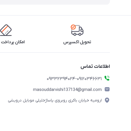
تحویل اکسپرس
امکان پرداخت 
اطلاعات تماس
09332394024-09120346631
masouddarvishi137134@gmail.com
ارومیه خیابان باکری روبروی پاساژخلیلی موبایل درویشی