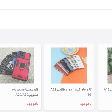
A
گارد مای کیس دوره طلایی A22
گاردبتمنی/ضدضربه/
5G
کشوییA20/A30
ناموجود
ناموجود