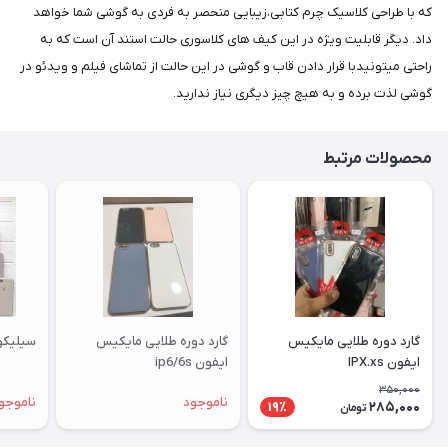
که با طراحی کلاسیک چرم کتابی،زیبایی منحصر به فردی به گوشی شما خواهد
داد. دیگر قابلیت ویژه در این کیف های کلاسوری حالت استند آن است که به
راحتی میتونیدبا قرار دادن قاب و گوشی در این حالت از تماشای فیلم و ویدئو در
گوشی لذت برده و به هیچ چیز دیگری نیاز ندارید.
محصولات مرتبط
گارد دوره طلایی مایکیس
گارد دوره طلایی مایکیس
سیلیکونی ا
ایفون IPX.xs
ایفون ip6/6s
350,000
ناموجود
ناموجو
285,000
19٪
تومان