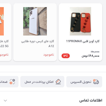
گارد آویز قلبی 11PROMAX
گارد مای کیس دوره طلایی
گارد م
A22 5G
A12
190,000
ناموجود
ناموجو
168,000
12٪
تومان
امکان پرداخت در محل
ضمانت
تحویل اکسپرس
اطلاعات تماس