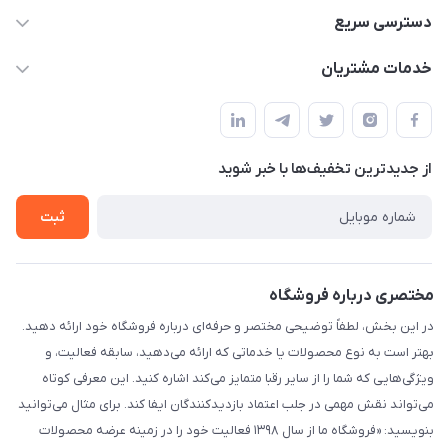
09332394024-09120346631
دسترسی سریع
masouddarvishi137134@gmail.com
حساب کاربری
خدمات مشتریان
ارومیه خیابان باکری روبروی پاساژخلیلی موبایل درویشی
مجله فروشگاه
قوانین و مقررات
لیست محصولات
حریم خصوصی
درباره ما
از جدید‌ترین تخفیف‌ها با‌ خبر شوید
راهنما
تماس با ما
ثبت
مختصری درباره فروشگاه
در این بخش، لطفاً توضیحی مختصر و حرفه‌ای درباره فروشگاه خود ارائه دهید.
بهتر است به نوع محصولات یا خدماتی که ارائه می‌دهید، سابقه فعالیت، و
ویژگی‌هایی که شما را از سایر رقبا متمایز می‌کند اشاره کنید. این معرفی کوتاه
می‌تواند نقش مهمی در جلب اعتماد بازدیدکنندگان ایفا کند. برای مثال می‌توانید
بنویسید: «فروشگاه ما از سال ۱۳۹۸ فعالیت خود را در زمینه عرضه محصولات