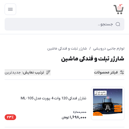
<
لوازم جانبی درویشی
/
شارژر تبلت و فندکی ماشین
شارژر تبلت و فندکی ماشین
فیلتر محصولات
ترتیب نمایش
:
جدیدترین
شارژر فندکی 120 وات 4 پورت مدل ML-105
2,200,000
1,698,000
23٪
تومان