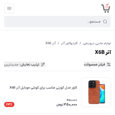
<
لوازم جانبی درویشی
/
گاردوکاور آنر
/
آنر X6B
آنر X6B
فیلتر محصولات
ترتیب نمایش
:
جدیدترین
کاور مدل گوزنی مناسب برای گوشی موبایل آنر X6B
450,000
350,000
23٪
تومان