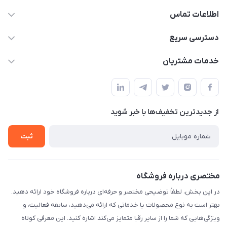
اطلاعات تماس
09332394024-09120346631
دسترسی سریع
masouddarvishi137134@gmail.com
حساب کاربری
خدمات مشتریان
ارومیه خیابان باکری روبروی پاساژخلیلی موبایل درویشی
مجله فروشگاه
قوانین و مقررات
لیست محصولات
حریم خصوصی
درباره ما
از جدید‌ترین تخفیف‌ها با‌ خبر شوید
راهنما
تماس با ما
ثبت
مختصری درباره فروشگاه
در این بخش، لطفاً توضیحی مختصر و حرفه‌ای درباره فروشگاه خود ارائه دهید.
بهتر است به نوع محصولات یا خدماتی که ارائه می‌دهید، سابقه فعالیت، و
ویژگی‌هایی که شما را از سایر رقبا متمایز می‌کند اشاره کنید. این معرفی کوتاه