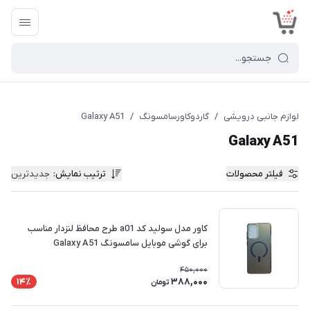
<
لوازم جانبی درویشی
/
گاردوکاورسامسونگ
/
Galaxy A51
Galaxy A51
فیلتر محصولات
ترتیب نمایش
:
جدیدترین
کاور مدل سولید کد a01 طرح محافظ لنزدار مناسب
برای گوشی موبایل سامسونگ Galaxy A51
450,000
388,000
14٪
تومان