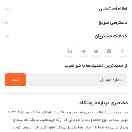
اطلاعات تماس
09332394024-09120346631
دسترسی سریع
masouddarvishi137134@gmail.com
حساب کاربری
خدمات مشتریان
ارومیه خیابان باکری روبروی پاساژخلیلی موبایل درویشی
مجله فروشگاه
قوانین و مقررات
لیست محصولات
حریم خصوصی
درباره ما
از جدید‌ترین تخفیف‌ها با‌ خبر شوید
راهنما
تماس با ما
ثبت
مختصری درباره فروشگاه
در این بخش، لطفاً توضیحی مختصر و حرفه‌ای درباره فروشگاه خود ارائه دهید.
بهتر است به نوع محصولات یا خدماتی که ارائه می‌دهید، سابقه فعالیت، و
ویژگی‌هایی که شما را از سایر رقبا متمایز می‌کند اشاره کنید. این معرفی کوتاه