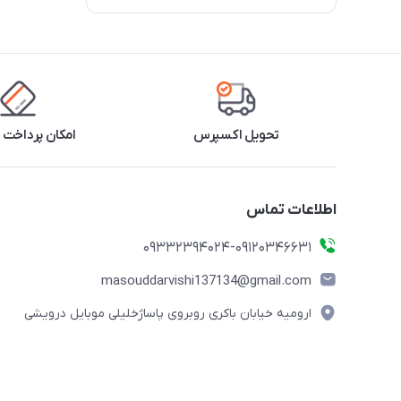
تحویل اکسپرس
امکان پرداخت 
اطلاعات تماس
09332394024-09120346631
masouddarvishi137134@gmail.com
ارومیه خیابان باکری روبروی پاساژخلیلی موبایل درویشی