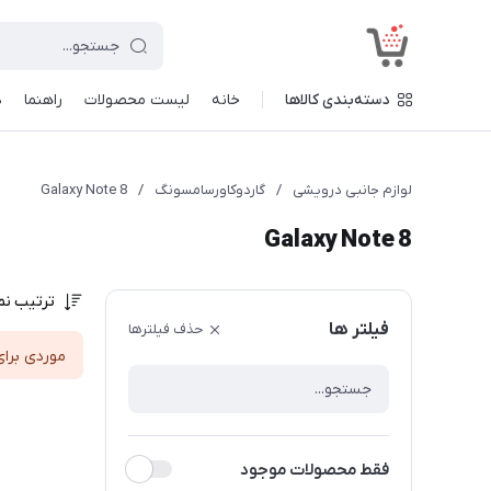
<
دسته‌بندی کالاها
خانه
لیست محصولات
راهنما
د
لوازم جانبی درویشی
/
گاردوکاورسامسونگ
/
Galaxy Note 8
Galaxy Note 8
ترتیب نم
فیلتر ها
حذف فیلترها
موردی برای
فقط محصولات موجود