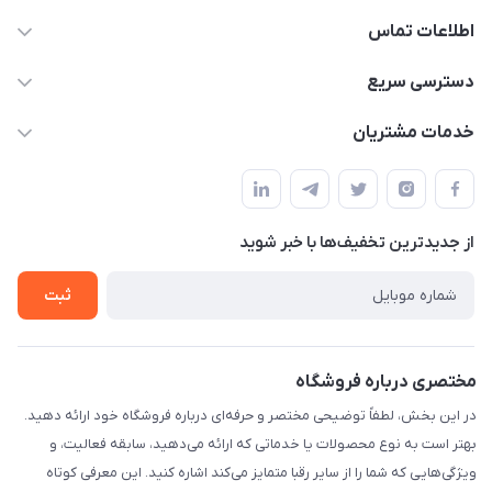
اطلاعات تماس
09332394024-09120346631
دسترسی سریع
masouddarvishi137134@gmail.com
حساب کاربری
خدمات مشتریان
ارومیه خیابان باکری روبروی پاساژخلیلی موبایل درویشی
مجله فروشگاه
قوانین و مقررات
لیست محصولات
حریم خصوصی
درباره ما
از جدید‌ترین تخفیف‌ها با‌ خبر شوید
راهنما
تماس با ما
ثبت
مختصری درباره فروشگاه
در این بخش، لطفاً توضیحی مختصر و حرفه‌ای درباره فروشگاه خود ارائه دهید.
بهتر است به نوع محصولات یا خدماتی که ارائه می‌دهید، سابقه فعالیت، و
ویژگی‌هایی که شما را از سایر رقبا متمایز می‌کند اشاره کنید. این معرفی کوتاه