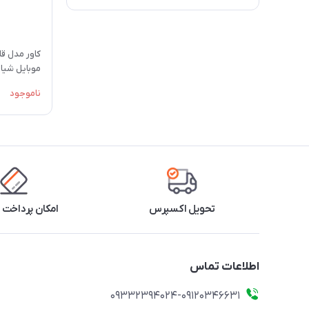
کاور مدل ق
موبایل شیائومی ro
ناموجود
تحویل اکسپرس
امکان پرداخت 
اطلاعات تماس
09332394024-09120346631