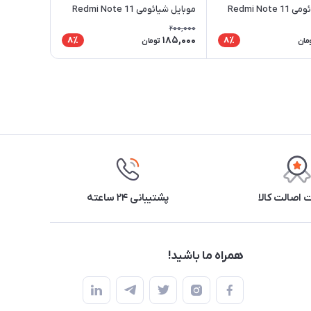
موبایل شیائومی Redmi Note 11
موبایل شیائومی Redmi Note 11
Pro 4G / 5G
P
200,000
185,000
8٪
8٪
مان
تومان
اصالت کالا
پشتیبانی ۲۴ ساعته
همراه ما باشید!