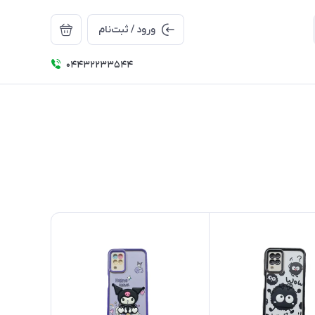
ورود / ثبت‌نام
04432233544