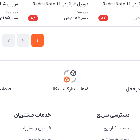
موبایل شیائومی Redmi Note 11
موبایل شیائومی Redmi Note 11
ro 4G / 5G
Pro 4G / 5G
P
200,000
200,000
185,000
185,000
8٪
8٪
مان
تومان
تو
2
1
در محل
ضمانت بازگشت کالا
ضمانت 
دسترسی سریع
خدمات مشتریان
حساب کاربری
قوانین و مقررات
مجله فروشگاه
حریم خصوصی