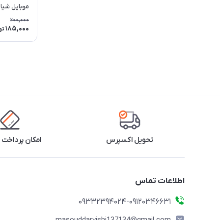
ro 4G / 5G
200,000
185,000
تو
تحویل اکسپرس
امکان پرداخت 
اطلاعات تماس
09332394024-09120346631
masouddarvishi137134@gmail.com