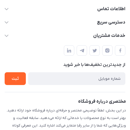
اطلاعات تماس
09332394024-09120346631
دسترسی سریع
masouddarvishi137134@gmail.com
حساب کاربری
خدمات مشتریان
ارومیه خیابان باکری روبروی پاساژخلیلی موبایل درویشی
مجله فروشگاه
قوانین و مقررات
لیست محصولات
حریم خصوصی
درباره ما
از جدید‌ترین تخفیف‌ها با‌ خبر شوید
راهنما
تماس با ما
ثبت
مختصری درباره فروشگاه
در این بخش، لطفاً توضیحی مختصر و حرفه‌ای درباره فروشگاه خود ارائه دهید.
بهتر است به نوع محصولات یا خدماتی که ارائه می‌دهید، سابقه فعالیت، و
ویژگی‌هایی که شما را از سایر رقبا متمایز می‌کند اشاره کنید. این معرفی کوتاه