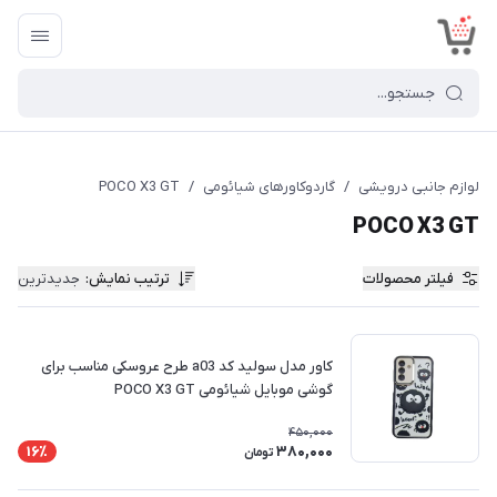
<
لوازم جانبی درویشی
/
گاردوکاورهای شیائومی
/
POCO X3 GT
POCO X3 GT
فیلتر محصولات
ترتیب نمایش
:
جدیدترین
کاور مدل سولید کد a03 طرح عروسکی مناسب برای
گوشی موبایل شیائومی POCO X3 GT
450,000
380,000
16٪
تومان